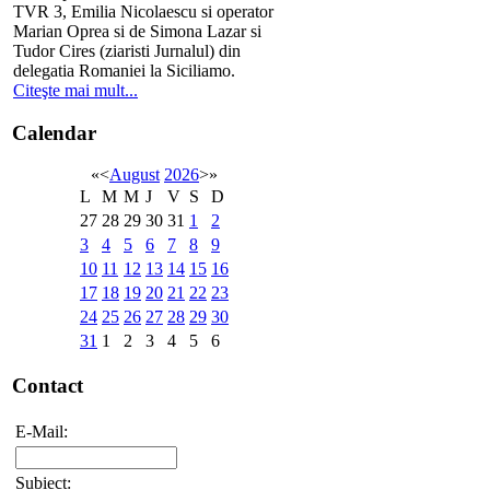
TVR 3, Emilia Nicolaescu si operator
Marian Oprea si de Simona Lazar si
Tudor Cires (ziaristi Jurnalul) din
delegatia Romaniei la Siciliamo.
Citeşte mai mult...
Calendar
«
<
August
2026
>
»
L
M
M
J
V
S
D
27
28
29
30
31
1
2
3
4
5
6
7
8
9
10
11
12
13
14
15
16
17
18
19
20
21
22
23
24
25
26
27
28
29
30
31
1
2
3
4
5
6
Contact
E-Mail:
Subiect: