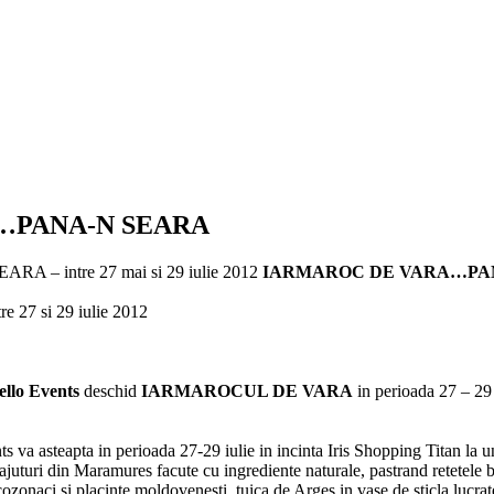
…PANA-N SEARA
 intre 27 mai si 29 iulie 2012
IARMAROC DE VARA…PA
re 27 si 29 iulie 2012
ello Events
deschid
IARMAROCUL DE VARA
in perioada 27 – 29
s va asteapta in perioada 27-29 iulie in incinta Iris Shopping Titan la 
ajuturi din Maramures facute cu ingrediente naturale, pastrand retetele bu
 cozonaci si placinte moldovenesti, tuica de Arges in vase de sticla lucrat