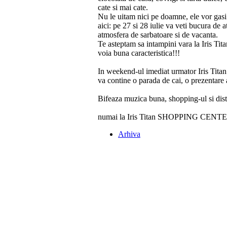
cate si mai cate.
Nu le uitam nici pe doamne, ele vor gasi s
aici: pe 27 si 28 iulie va veti bucura de a
atmosfera de sarbatoare si de vacanta.
Te asteptam sa intampini vara la Iris Tit
voia buna caracteristica!!!
In weekend-ul imediat urmator Iris Tita
va contine o parada de cai, o prezentare 
Bifeaza muzica buna, shopping-ul si distra
numai la Iris Titan SHOPPING CENT
Arhiva