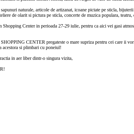
apunuri naturale, articole de artizanat, icoane pictate pe sticla, bijuter
teliere de olarit si pictura pe sticla, concerte de muzica populara, teatru,
an Shopping Center in perioada 27-29 iulie, pentru ca aici vei gasi atmos
n SHOPPING CENTER pregateste o mare supriza pentru cei care ii vor c
a acestora si plimbari cu poneiul!
ctia in aer liber dintr-o singura vizita,
ER!