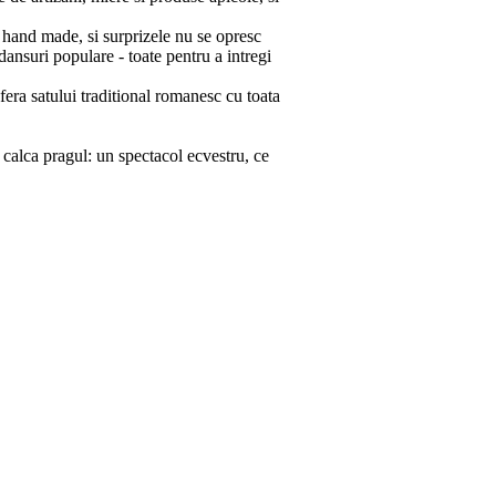
ii hand made, si surprizele nu se opresc
 dansuri populare - toate pentru a intregi
fera satului traditional romanesc cu toata
alca pragul: un spectacol ecvestru, ce