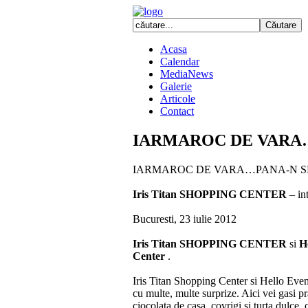
Acasa
Calendar
MediaNews
Galerie
Articole
Contact
IARMAROC DE VARA
IARMAROC DE VARA…PANA-N SEARA –
Iris Titan SHOPPING CENTER
– int
Bucuresti, 23 iulie 2012
Iris Titan SHOPPING CENTER
si
H
Center
.
Iris Titan Shopping Center si Hello Event
cu multe, multe surprize. Aici vei gasi pr
ciocolata de casa, covrigi si turta dulce,