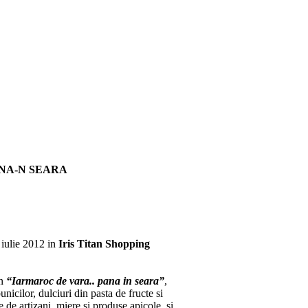
NA-N SEARA
 iulie 2012 in
Iris Titan Shopping
un
“Iarmaroc de vara.. pana in seara”
,
nicilor, dulciuri din pasta de fructe si
e de artizani, miere si produse apicole, si